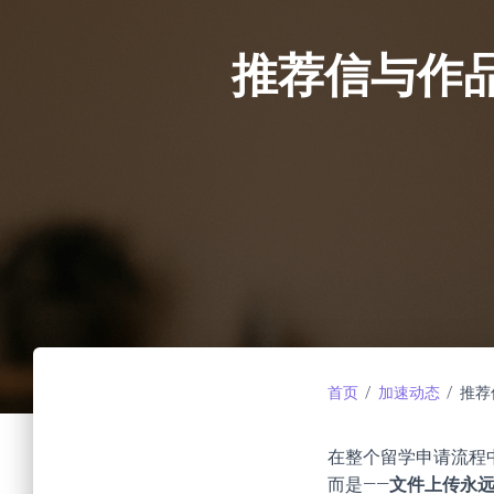
推荐信与作
首页
/
加速动态
/ 推
在整个留学申请流程
而是——
文件上传永