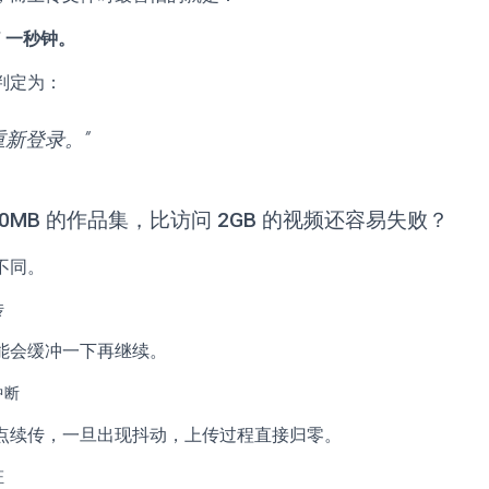
” 一秒钟。
判定为：
重新登录。”
0MB 的作品集，比访问 2GB 的视频还容易失败？
不同。
传
能会缓冲一下再继续。
中断
点续传，一旦出现抖动，上传过程直接归零。
证