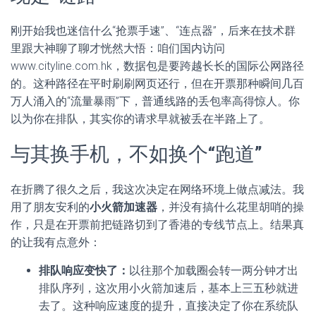
刚开始我也迷信什么“抢票手速”、“连点器”，后来在技术群
里跟大神聊了聊才恍然大悟：咱们国内访问
www.cityline.com.hk，数据包是要跨越长长的国际公网路径
的。这种路径在平时刷刷网页还行，但在开票那种瞬间几百
万人涌入的“流量暴雨”下，普通线路的丢包率高得惊人。你
以为你在排队，其实你的请求早就被丢在半路上了。
与其换手机，不如换个“跑道”
在折腾了很久之后，我这次决定在网络环境上做点减法。我
用了朋友安利的
小火箭加速器
，并没有搞什么花里胡哨的操
作，只是在开票前把链路切到了香港的专线节点上。结果真
的让我有点意外：
排队响应变快了：
以往那个加载圈会转一两分钟才出
排队序列，这次用小火箭加速后，基本上三五秒就进
去了。这种响应速度的提升，直接决定了你在系统队