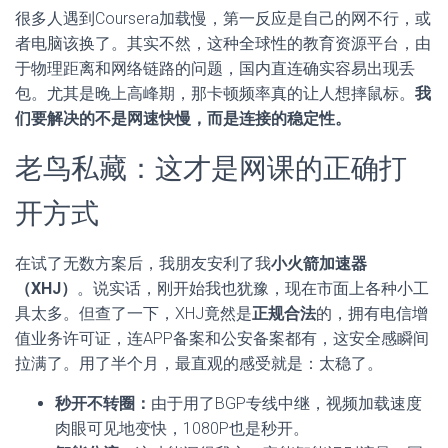
很多人遇到Coursera加载慢，第一反应是自己的网不行，或
者电脑该换了。其实不然，这种全球性的教育资源平台，由
于物理距离和网络链路的问题，国内直连确实容易出现丢
包。尤其是晚上高峰期，那卡顿频率真的让人想摔鼠标。
我
们要解决的不是网速快慢，而是连接的稳定性。
老鸟私藏：这才是网课的正确打
开方式
在试了无数方案后，我朋友安利了我
小火箭加速器
（XHJ）
。说实话，刚开始我也犹豫，现在市面上各种小工
具太多。但查了一下，XHJ竟然是
正规合法
的，拥有电信增
值业务许可证，连APP备案和公安备案都有，这安全感瞬间
拉满了。用了半个月，最直观的感受就是：太稳了。
秒开不转圈：
由于用了BGP专线中继，视频加载速度
肉眼可见地变快，1080P也是秒开。