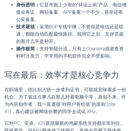
身份透明：
它是市面上少有的“持证上岗”产品，电信增
值业务证、网站备案、APP备案一个不少，甚至还有
公安备案。
技术硬核：
采用BGP专线中继，不管你是电信还是联
通，都能自动匹配最快路径。我用它之后，互评页面
的图片几乎是秒开。
操作极简：
支持智能分流，只有上Coursera或者查资
料时才发力，平常用的手机软件完全不受影响。
写在最后：效率才是核心竞争力
在职场里，你比别人快一步拿到证书，可能就意味着多一份
机会。为了省这点事儿在那儿对着电脑干等，真划不来。作
为内容创作者，我一直遵循“对用户有价值”的原则 [cite:
41]，真心建议被网络折磨的同学去试试 XHJ。
它对PC、安卓、iOS甚至最新的鸿蒙系统支持都非常到位。
既然要学，就别让网速成了绊脚石。直接去官网下载体验