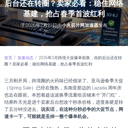
后台还在转圈？卖家必看：稳住网络
基建，抢占春季首波红利
于
2026年2月22日
由
小火箭外网加速器
发布
首页
/
加速动态
/ 2026年3月跨境大促爆单前夜，你的后台还在转
圈？卖家必看：稳住网络基建，抢占春季首波红利
三月刚开局，跨境圈的火药味已经很浓了。亚马逊春季大促
（Spring Sale）已经在预热，东南亚那边的 Lazada 周年庆
也近在眼前。本想着趁这波换季流量给店铺来个“开门红”，
结果昨天光是进个卖家后台想改个秒杀价格，进度条硬是转
了五分钟没进去。
说实话，在这种分秒必争的大促节点，网
速卡一下，可能就是丢掉一整个爆单机会。