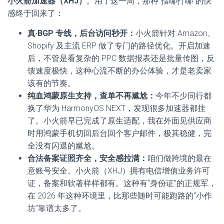
小火箭加速器（XHJ）
。用了这一周，那种“指哪打哪”的快
感终于回来了：
真·BGP 专线，后台访问秒开：
小火箭针对 Amazon、
Shopify 及主流 ERP 做了专门的路径优化。开启加速
后，不管是看复杂的 PPC 数据报表还是批量传图，反
馈速度极快，这种心流不断的办公体验，才是老卖家
该有的节奏。
纯血鸿蒙原生支持，查单不再尴尬：
今年不少同行都
换了华为 HarmonyOS NEXT，发现很多加速器都挂
了。小火箭早已完成了原生适配，我在外面见供应商
时用鸿蒙手机切回后台回个客户邮件，极其稳健，完
全没有闪退的尴尬。
合法备案证照齐全，安全感拉满：
咱们做跨境的最在
意账号安全。小火箭（XHJ）拥有电信增值业务许可
证，备案和软著样样都有。这种有“身份证”的正规军，
在 2026 年这种环境里，比那些随时可能跑路的“小作
坊”靠谱太多了。