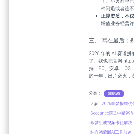
了。小火箭早
种闪退或者连
正规资质，不
增值业务经营许
三、 写在最后：
2026 年的 AI
了。我也把官网 htt
持，PC、安卓、i
的一年，出片必火，
分类：
加速动态
Tags:
2026即梦报错优
Seedance渲染中断99%
即梦生成视频卡住解决
纯血鸿蒙版AI工具加速