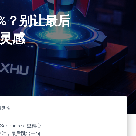
99%？别让最后
级灵感
级灵感
eedance）里精心
小时，最后跳出一句