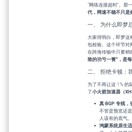
“网络连接超时”。
代，网速不稳不只是
一、 为什么即梦总
大家得明白，即梦这种
包校验。这个环节对
在跨海传输中只要稍
致的功亏一篑”，是每
二、 拒绝卡顿：
为了不再让这 1%
了
小火箭加速器（XH
真·BGP 专线
不管是预览还是
人该有的底气
鸿蒙系统原生