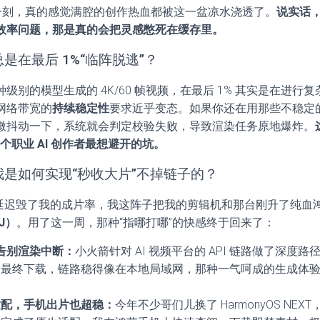
那一刻，真的感觉满腔的创作热血都被这一盆凉水浇透了。
说实话，
效率问题，那是真的会把灵感憋死在缓存里。
是在最后 1%“临阵脱逃”？
级别的模型生成的 4K/60 帧视频，在最后 1% 其实是在进行
网络带宽的
持续稳定性
要求近乎变态。如果你还在用那些不稳定
微抖动一下，系统就会判定校验失败，导致渲染任务原地爆炸。
个职业 AI 创作者最想避开的坑。
我是如何实现“秒收大片”不掉链子的？
 的延迟毁了我的成片率，我这阵子把我的剪辑机和那台刚升了纯血
J）
。用了这一周，那种“指哪打哪”的快感终于回来了：
，告别渲染中断：
小火箭针对 AI 视频平台的 API 链路做了深度
最终下载，链路稳得像在本地局域网，那种一气呵成的生成体验，才
。
适配，手机出片也超稳：
今年不少哥们儿换了 HarmonyOS NE