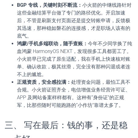
BGP 专线，关键时刻不断流：
小火箭的中继线路针对
这些金融结算平台做了专门的路径优化。开启加速
后，不管是刷新支付页面还是提交转账申请，反馈极
其迅速，那种稳如磐石的连接感，才是职场人该有的
底气。
鸿蒙/手机多端联动，随手查账：
今年不少同学换了纯
血鸿蒙 HarmonyOS NEXT，发现很多工具都罢工了。
小火箭早已完成了原生适配，我在手机上快速核对账
单、确认收款，极其丝滑，完全没有那种闪退或者连
不上的尴尬。
正规资质，安全感拉满：
处理资金问题，最怕工具不
合规。小火箭证照齐全，电信增值业务经营许可证、
APP 及网站备案样样都有。这种有“身份证”的正规
军，比那些随时可能跑路的“小作坊”靠谱太多了。
三、 写在最后：钱的事，还是稳