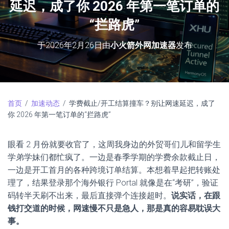
延迟，成了你 2026 年第一笔订单的
“拦路虎”
于
2026年2月26日
由
小火箭外网加速器
发布
首页
/
加速动态
/ 学费截止/开工结算撞车？别让网速延迟，成了
你 2026 年第一笔订单的“拦路虎”
眼看 2 月份就要收官了，这周我身边的外贸哥们儿和留学生
学弟学妹们都忙疯了。一边是春季学期的学费余款截止日，
一边是开工首月的各种跨境订单结算。本想着早起把转账处
理了，结果登录那个海外银行 Portal 就像是在“考研”，验证
码转半天刷不出来，最后直接弹个连接超时。
说实话，在跟
钱打交道的时候，网速慢不只是急人，那是真的容易耽误大
事。