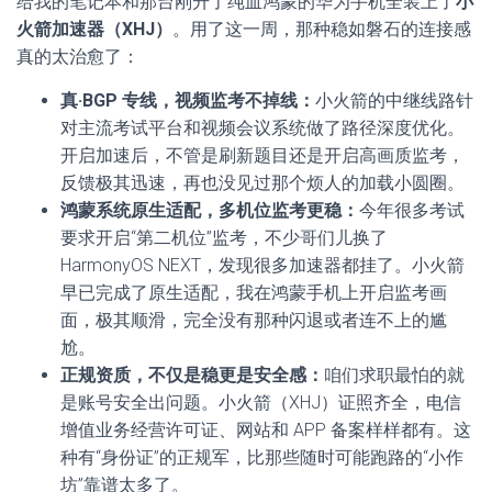
给我的笔记本和那台刚升了纯血鸿蒙的华为手机全装上了
小
火箭加速器（XHJ）
。用了这一周，那种稳如磐石的连接感
真的太治愈了：
真·BGP 专线，视频监考不掉线：
小火箭的中继线路针
对主流考试平台和视频会议系统做了路径深度优化。
开启加速后，不管是刷新题目还是开启高画质监考，
反馈极其迅速，再也没见过那个烦人的加载小圆圈。
鸿蒙系统原生适配，多机位监考更稳：
今年很多考试
要求开启“第二机位”监考，不少哥们儿换了
HarmonyOS NEXT，发现很多加速器都挂了。小火箭
早已完成了原生适配，我在鸿蒙手机上开启监考画
面，极其顺滑，完全没有那种闪退或者连不上的尴
尬。
正规资质，不仅是稳更是安全感：
咱们求职最怕的就
是账号安全出问题。小火箭（XHJ）证照齐全，电信
增值业务经营许可证、网站和 APP 备案样样都有。这
种有“身份证”的正规军，比那些随时可能跑路的“小作
坊”靠谱太多了。