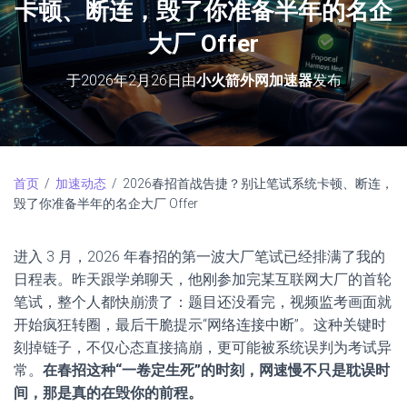
卡顿、断连，毁了你准备半年的名企
大厂 Offer
于
2026年2月26日
由
小火箭外网加速器
发布
首页
/
加速动态
/ 2026春招首战告捷？别让笔试系统卡顿、断连，
毁了你准备半年的名企大厂 Offer
进入 3 月，2026 年春招的第一波大厂笔试已经排满了我的
日程表。昨天跟学弟聊天，他刚参加完某互联网大厂的首轮
笔试，整个人都快崩溃了：题目还没看完，视频监考画面就
开始疯狂转圈，最后干脆提示“网络连接中断”。这种关键时
刻掉链子，不仅心态直接搞崩，更可能被系统误判为考试异
常。
在春招这种“一卷定生死”的时刻，网速慢不只是耽误时
间，那是真的在毁你的前程。