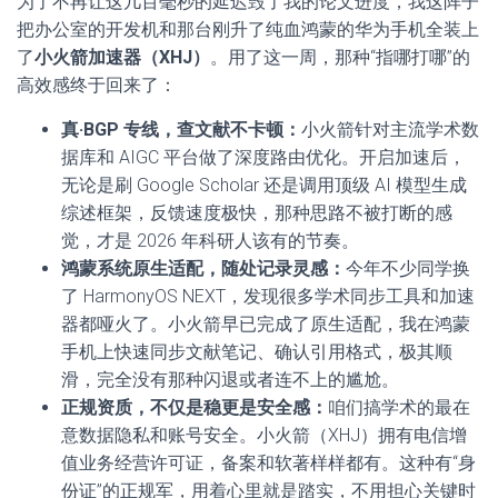
为了不再让这几百毫秒的延迟毁了我的论文进度，我这阵子
把办公室的开发机和那台刚升了纯血鸿蒙的华为手机全装上
了
小火箭加速器（XHJ）
。用了这一周，那种“指哪打哪”的
高效感终于回来了：
真·BGP 专线，查文献不卡顿：
小火箭针对主流学术数
据库和 AIGC 平台做了深度路由优化。开启加速后，
无论是刷 Google Scholar 还是调用顶级 AI 模型生成
综述框架，反馈速度极快，那种思路不被打断的感
觉，才是 2026 年科研人该有的节奏。
鸿蒙系统原生适配，随处记录灵感：
今年不少同学换
了 HarmonyOS NEXT，发现很多学术同步工具和加速
器都哑火了。小火箭早已完成了原生适配，我在鸿蒙
手机上快速同步文献笔记、确认引用格式，极其顺
滑，完全没有那种闪退或者连不上的尴尬。
正规资质，不仅是稳更是安全感：
咱们搞学术的最在
意数据隐私和账号安全。小火箭（XHJ）拥有电信增
值业务经营许可证，备案和软著样样都有。这种有“身
份证”的正规军，用着心里就是踏实，不用担心关键时