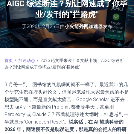
AIGC 综述断连？别让网速成了你毕
业/发刊的“拦路虎”
于
2026年2月26日
由
小火箭外网加速器
发布
首页
/
加速动态
/ 2026 论文季来袭！查文献卡顿、AIGC 综述断
连？别让网速成了你毕业/发刊的“拦路虎”
3 月份一到，图书馆的气氛瞬间就不一样了。最近我带的几
个研究生都在埋头赶论文，但聊起来发现大家最焦虑的不是
模型跑不通，而是查文献太痛苦：Google Scholar 进不去，
想去 arXiv 下篇最新的 Pre-print 都要等半天，甚至用
Perplexity 或 Claude 3.7 帮着梳理综述大纲时，AI 思考到一
半就显示“Connection Reset”。
说实话，在 AI 辅助科研的
2026 年，网速慢不仅是耽误进度，那是真的会把人的科研