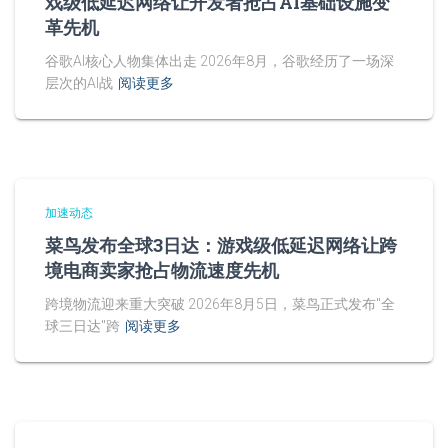
戏级低延迟网络让开发者抢占AI基础设施变
革先机
谷歌AI核心人物集体出走 2026年8月，谷歌经历了一场深
层次的AI战
阅读更多
加速动态
菜鸟发布全球3日达：游戏级低延迟网络让跨
境电商卖家抢占物流速度先机
跨境物流迎来重大突破 2026年8月5日，菜鸟正式发布"全
球三日达"跨
阅读更多