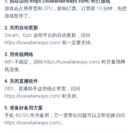
1. 别在访问 https://kuwaitairways.com/ 时打游戏
游戏会占用带宽和 CPU，影响订票。订票那 10 分钟，先把
游戏暂停了。
2. 关闭自动更新
Steam、Epic 这些平台的自动更新，访问
https://kuwaitairways.com/ 前一定要关掉。
3. 用有线网络
WiFi 不稳定，访问 https://kuwaitairways.com/ 时尽量用网
线连接。
4. 关闭直播软件
OBS、直播助手这些很占带宽，访问
https://kuwaitairways.com/ 时关掉。
5. 准备好备用方案
手机 4G/5G 作为备用，万一宽带出问题可以立即切换访问
https://kuwaitairways.com/。