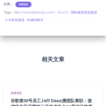
分类：
加速动态
Tags:
https://kuwaitairways.com/
xhj.info
国际服游戏加速器
小火箭加速器
科威特航空
相关文章
加速动态
谷歌第30号员工Jeff Dean携团队离职：游