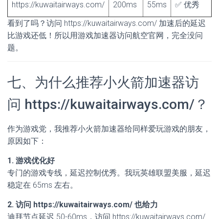
https://kuwaitairways.com/
200ms
55ms
✅ 优秀
看到了吗？访问 https://kuwaitairways.com/ 加速后的延迟
比游戏还低！所以用游戏加速器访问航空官网，完全没问
题。
七、为什么推荐小火箭加速器访
问 https://kuwaitairways.com/？
作为游戏党，我推荐小火箭加速器给同样爱玩游戏的朋友，
原因如下：
1. 游戏优化好
专门的游戏专线，延迟控制优秀。我玩英雄联盟美服，延迟
稳定在 65ms 左右。
2. 访问 https://kuwaitairways.com/ 也给力
迪拜节点延迟 50-60ms，访问 https://kuwaitairways.com/