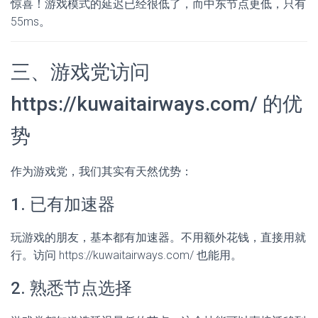
惊喜！游戏模式的延迟已经很低了，而中东节点更低，只有
55ms。
三、游戏党访问
https://kuwaitairways.com/ 的优
势
作为游戏党，我们其实有天然优势：
1. 已有加速器
玩游戏的朋友，基本都有加速器。不用额外花钱，直接用就
行。访问 https://kuwaitairways.com/ 也能用。
2. 熟悉节点选择