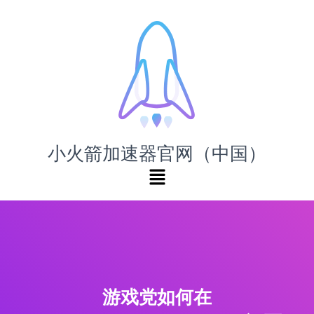
小火箭加速器官网（中国）
游戏党如何在