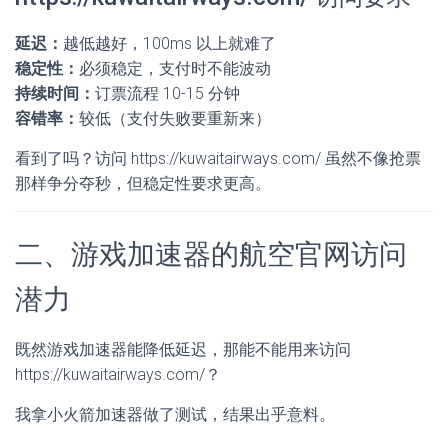
延迟：
越低越好，100ms 以上就难了
稳定性：
必须稳定，支付时不能波动
持续时间：
订票流程 10-15 分钟
容错率：
较低（支付失败要重新来）
看到了吗？访问 https://kuwaitairways.com/ 虽然不像抢票
那样争分夺秒，但稳定性要求更高。
二、游戏加速器的航空官网访问
潜力
既然游戏加速器能降低延迟，那能不能用来访问
https://kuwaitairways.com/？
我拿小火箭加速器做了测试，结果出乎意料。