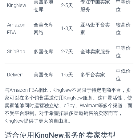
美国多地
专注中国卖家
中等价
KingNew
2-5天
仓库
服务
位
Amazon
全美仓库
亚马逊平台卖
较高价
1-3天
FBA
网络
家
位
中等价
ShipBob
多国仓库
2-7天
全球卖家服务
位
中低价
Deliverr
美国仓库
1-5天
多平台卖家
位
与Amazon FBA相比，KingNew不局限于特定电商平台，卖
家可以在多个销售渠道使用KingNew服务。这种灵活性，使
卖家能够同时运营独立站、eBay、Walmart等多个渠道，而
不受平台限制。对于希望拓展多渠道销售的卖家而言，
KingNew提供了更大的自由度。
适合使用KingNew服务的卖家类型