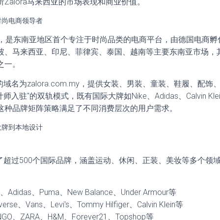
Zalora马来西亚的市场表现和商业价值。
时尚电商领导者
2年，是东南亚地区首个专注于时尚品类的电商平台，由德国电商孵化器Rock
坡、马来西亚、印尼、菲律宾、泰国、越南等主要东南亚市场，
之一。
点的域名为zalora.com.my，提供女装、男装、童装、鞋履、配
入驻"的双轨模式，既有国际大牌如Nike、Adidas、Calvin K
这种品牌矩阵策略满足了不同消费层次的用户需求。
大牌到本地设计
汇聚了超过500个国际品牌，涵盖运动、休闲、正装、美妆等多个领
e、Adidas、Puma、New Balance、Under Armour等
erse、Vans、Levi's、Tommy Hilfiger、Calvin Klein等
GO、ZARA、H&M、Forever21、Topshop等