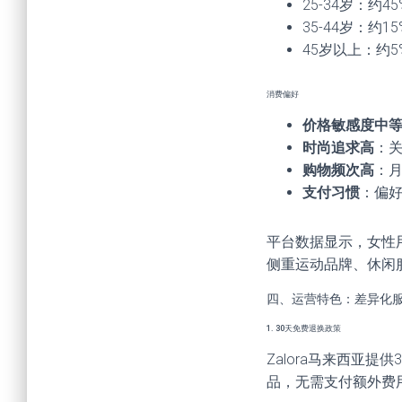
25-34岁：
35-44岁：约
45岁以上：约
消费偏好
价格敏感度中
时尚追求高
：
购物频次高
：月
支付习惯
：偏好
平台数据显示，女性
侧重运动品牌、休闲
四、运营特色：差异化
1. 30天免费退换政策
Zalora马来西亚
品，无需支付额外费