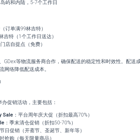
岛屿和内陆，5-7个工作日
（订单满99林吉特）
0林吉特（1个工作日送达）
定门店自提点（免费）
Laju、GDex等物流服务商合作，确保配送的稳定性和时效性。配送
物流网络降低配送成本。
动
定期举办促销活动，主要包括：
y Sale
：平台周年庆大促（折扣最高70%）
le
：季末清仓促销（折扣50-70%）
节日促销（开斋节、圣诞节、新年等）
时抢购（每天限量商品）