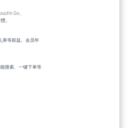
ch'n Go、
习惯。
日礼券等权益。会员年
、智能搜索、一键下单等