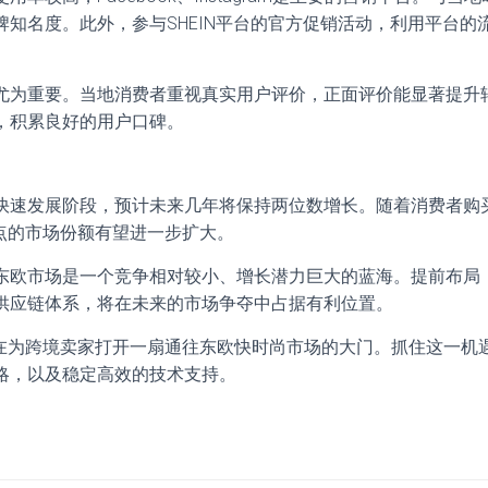
牌知名度。此外，参与SHEIN平台的官方促销活动，利用平台的
尤为重要。当地消费者重视真实用户评价，正面评价能显著提升
，积累良好的用户口碑。
快速发展阶段，预计未来几年将保持两位数增长。随着消费者购
e站点的市场份额有望进一步扩大。
东欧市场是一个竞争相对较小、增长潜力巨大的蓝海。提前布局
供应链体系，将在未来的市场争夺中占据有利位置。
点，正在为跨境卖家打开一扇通往东欧快时尚市场的大门。抓住这一
略，以及稳定高效的技术支持。