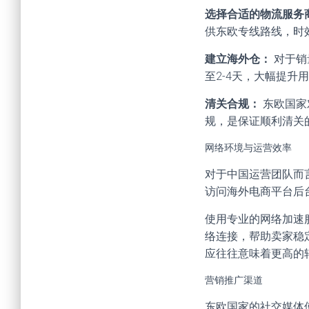
选择合适的物流服务
供东欧专线路线，时
建立海外仓：
对于销
至2-4天，大幅提升
清关合规：
东欧国家
规，是保证顺利清关
网络环境与运营效率
对于中国运营团队而言
访问海外电商平台后
使用专业的网络加速服
络连接，帮助卖家稳
应往往意味着更高的
营销推广渠道
东欧国家的社交媒体使用