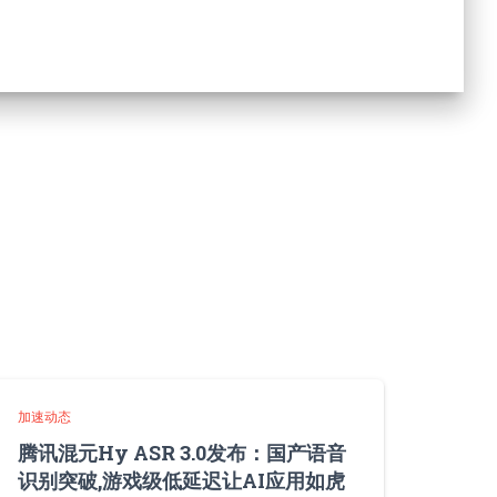
加速动态
腾讯混元Hy ASR 3.0发布：国产语音
识别突破,游戏级低延迟让AI应用如虎