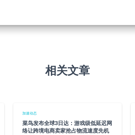
相关文章
加速动态
菜鸟发布全球3日达：游戏级低延迟网
络让跨境电商卖家抢占物流速度先机