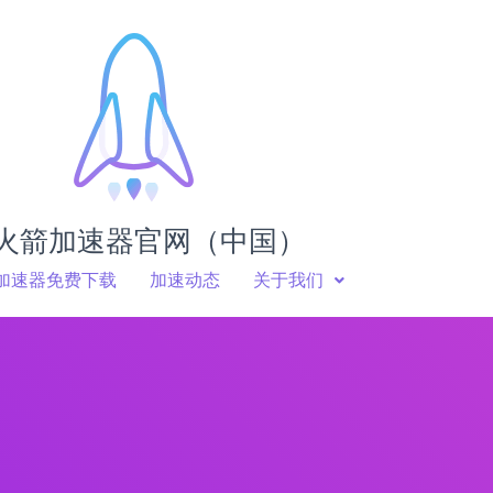
火箭加速器官网（中国）
加速器免费下载
加速动态
关于我们