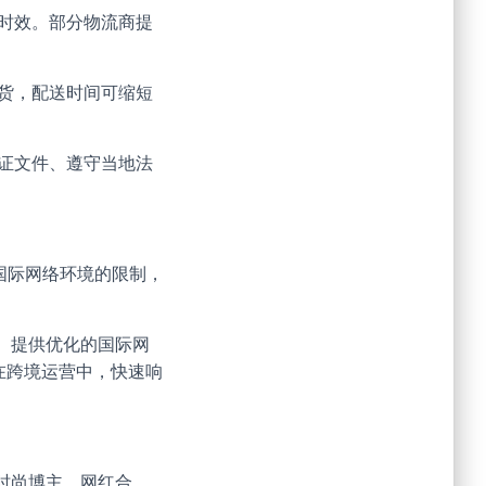
时效。部分物流商提
货，配送时间可缩短
证文件、遵守当地法
于国际网络环境的限制，
。
o）提供优化的国际网
在跨境运营中，快速响
地时尚博主、网红合