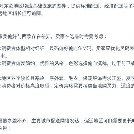
对东欧地区物流基础设施的差异，提供标准配送、经济配送等多
偏远地区稍长但可追踪。
审美偏好与西欧存在差异。卖家在选品时需要考虑：
欧消费者体型相对纤细，尺码偏好偏向S-M码。卖家应优化尺码
货率。
欧消费者偏爱简约、优雅的风格，色彩选择偏向沉稳。过于前卫
欧地区冬季较长且寒冷，厚外套、毛衣、保暖服饰需求旺盛。夏
欧消费者对价格高度敏感，定价策略需要考虑当地购买力。适度
设施参差不齐。主要城市配送网络发达，偏远地区可能需要更长
关键：