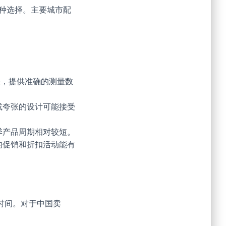
种选择。主要城市配
表，提供准确的测量数
或夸张的设计可能接受
季产品周期相对较短。
的促销和折扣活动能有
时间。对于中国卖