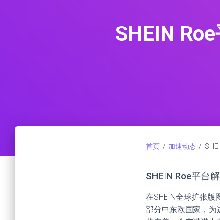
SHEIN 
首页
/
加速动态
/ SH
SHEIN Roe
在SHEIN全球扩张版
部分中东欧国家，为