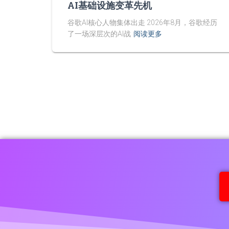
AI基础设施变革先机
谷歌AI核心人物集体出走 2026年8月，谷歌经历
了一场深层次的AI战
阅读更多