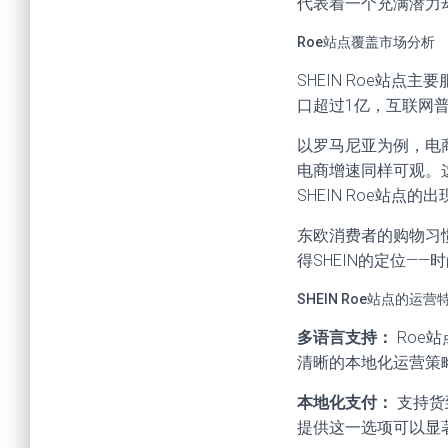
代表着一个充满潜力
Roe站点覆盖市场分析
SHEIN Roe站
口超过1亿，互联网
以罗马尼亚为例，电商
电商增速同样可观。
SHEIN Roe站点
东欧消费者的购物习
得SHEIN的定位—
SHEIN Roe站点的运营
多语言支持：
Roe
清晰的本地化运营策
本地化支付：
支持货
提供这一选项可以显