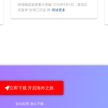
跨境物流迎来重大突破 2026年8月5日，菜鸟正
式发布"全球三日达"跨
阅读更多
立即下载 开启海外之旅
合法应用 放心下载