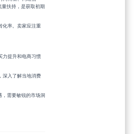
流量扶持，是获取初期
转化率。卖家应注重
买力提升和电商习惯
，深入了解当地消费
机遇，需要敏锐的市场洞