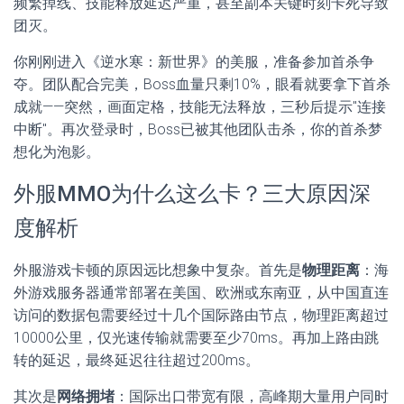
频繁掉线、技能释放延迟严重，甚至副本关键时刻卡死导致
团灭。
你刚刚进入《逆水寒：新世界》的美服，准备参加首杀争
夺。团队配合完美，Boss血量只剩10%，眼看就要拿下首杀
成就——突然，画面定格，技能无法释放，三秒后提示"连接
中断"。再次登录时，Boss已被其他团队击杀，你的首杀梦
想化为泡影。
外服MMO为什么这么卡？三大原因深
度解析
外服游戏卡顿的原因远比想象中复杂。首先是
物理距离
：海
外游戏服务器通常部署在美国、欧洲或东南亚，从中国直连
访问的数据包需要经过十几个国际路由节点，物理距离超过
10000公里，仅光速传输就需要至少70ms。再加上路由跳
转的延迟，最终延迟往往超过200ms。
其次是
网络拥堵
：国际出口带宽有限，高峰期大量用户同时