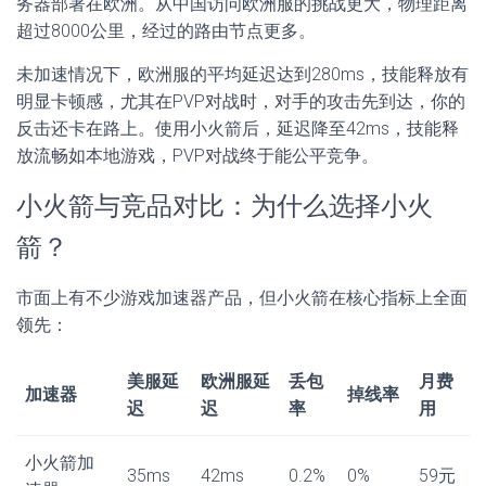
务器部署在欧洲。从中国访问欧洲服的挑战更大，物理距离
超过8000公里，经过的路由节点更多。
未加速情况下，欧洲服的平均延迟达到280ms，技能释放有
明显卡顿感，尤其在PVP对战时，对手的攻击先到达，你的
反击还卡在路上。使用小火箭后，延迟降至42ms，技能释
放流畅如本地游戏，PVP对战终于能公平竞争。
小火箭与竞品对比：为什么选择小火
箭？
市面上有不少游戏加速器产品，但小火箭在核心指标上全面
领先：
美服延
欧洲服延
丢包
月费
加速器
掉线率
迟
迟
率
用
小火箭加
35ms
42ms
0.2%
0%
59元