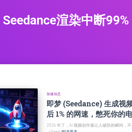
Seedance渲染中断99%
加速动态
即梦 (Seedance) 生成
后 1% 的网速，憋死你的
2026 年了，AI 视频创作最让人破防的瞬间，不
（Seed
阅读更多