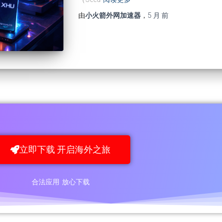
由
小火箭外网加速器
，
5 月
前
立即下载 开启海外之旅
合法应用 放心下载